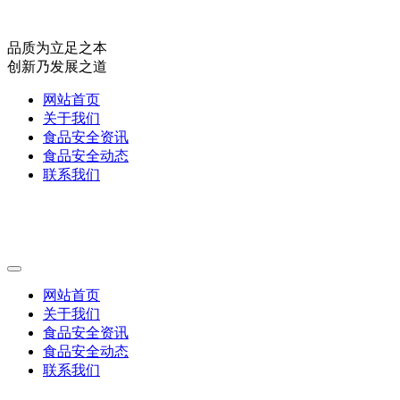
品质为立足之本
创新乃发展之道
网站首页
关于我们
食品安全资讯
食品安全动态
联系我们
网站首页
关于我们
食品安全资讯
食品安全动态
联系我们