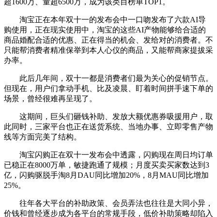
超1600万、量超6500万，成为该类目榜单TOP1。
淘宝正在本年双十一的发布会中一口吻发布了六款AI导
购使用，正在现实使用中，淘宝的这些AI产物能够给合适的
商品婚配合适的优惠、正在得当的机会、发给对的消费者。不
只能帮消费者精准保举到本人心仪的商品，又能帮商家提拔采
办率。
此后几年间，双十一都是消费者们最为关心的促销节点。
但现在，用户们拿动手机、比及凌晨、盯着时间拼手速下单的
场景，曾经很难再呈现了。
这期间，巨头们砸钱补助、发放大额优惠券吸援用户，取
此同时，三家平台也正在送货系统、当地办事、立即零售产物
线等方面完美了结构。
淘宝闪购正在双十一发布会中透露，闪购现在周日均订单
已稳正在8000万单，敏捷跑通了规模；月度买卖买家数达到3
亿，闪购驱脱手淘8月DAU同比增加20%，8月MAU同比增加
25%。
往年各大平台的补助政策、会员弄法也往往是大同小异，
价钱和曾经逐步成为各平台的常规手段，低价补助策略却陷入