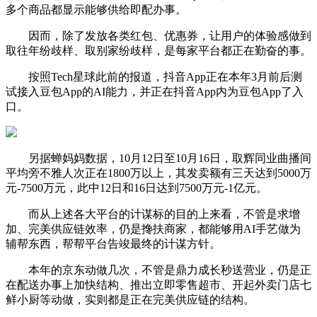
多个商品都显示能够供给即配办事。
因而，除了发放各类红包、优惠券，让用户的体验感做到
取往年纷歧样、取别家纷歧样，是每家平台都正在勤奋的事。
按照Tech星球此前的报道，抖音App正在本年3月前后测
试接入豆包App的AI能力，并正在抖音App内为豆包App了入
口。
另据蝉妈妈数据，10月12日至10月16日，取辉同业曲播间
平均旁不雅人次正在1800万以上，其发卖额有三天达到5000万
元-7500万元，此中12日和16日达到7500万元-1亿元。
而从上述各大平台的计谋标的目的上来看，不管是求增
加、完美供应链效率，仍是搀扶商家，都能够用AI手艺做为
辅帮东西，帮帮平台告竣最终的计谋方针。
本年的京东动做几次，不管是鼎力成长秒送营业，仍是正
在配送办事上加快结构、推出立即零售超市、开起外卖门店七
鲜小厨等动做，实则都是正在完美供应链的结构。