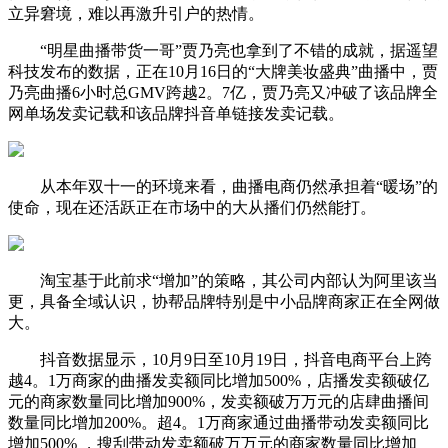
立异窘境，难以再激升引户的热情。
“明星曲播带货一哥”贾乃亮也拿到了不错的成就，据遥望
科技发布的数据，正在10月16日的“大牌美妆盛典”曲播中，贾
乃亮曲播6小时总GMV跨越2。7亿，贾乃亮又冲破了该品牌全
网单场发卖记载和该品牌抖音单链接发卖记载。
从本年双十一的环境来看，曲播电商仍然承担着“暖场”的
使命，现在还活跃正在市场中的大从播们仍然能打。
淘宝基于此前求“增加”的策略，其公司内部认为阿里该当
更，具备全域认识，协帮品牌特别是中小品牌商家正在全网做
大。
抖音数据显示，10月9日至10月19日，抖音电商平台上跨
越4。1万商家的曲播发卖额同比增加500%，店播发卖额破亿
元的商家数量同比增加900%，发卖额破万万元的店肆曲播间
数量同比增加200%。超4。1万商家通过曲播带动发卖额同比
增加500% ，搜刮带动发卖额破万万元的商家数量同比增加