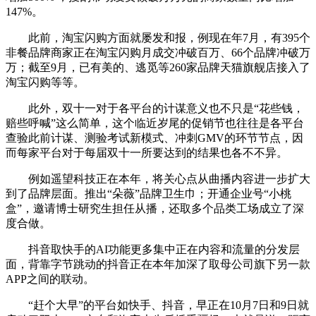
147%。
此前，淘宝闪购方面就屡发和报，例现在年7月，有395个
非餐品牌商家正在淘宝闪购月成交冲破百万、66个品牌冲破万
万；截至9月，已有美的、逃觅等260家品牌天猫旗舰店接入了
淘宝闪购等等。
此外，双十一对于各平台的计谋意义也不只是“花些钱，
赔些呼喊”这么简单，这个临近岁尾的促销节也往往是各平台
查验此前计谋、测验考试新模式、冲刺GMV的环节节点，因
而每家平台对于每届双十一所要达到的结果也各不不异。
例如遥望科技正在本年，将关心点从曲播内容进一步扩大
到了品牌层面。推出“朵薇”品牌卫生巾；开通企业号“小桃
盒”，邀请博士研究生担任从播，还取多个品类工场成立了深
度合做。
抖音取快手的AI功能更多集中正在内容和流量的分发层
面，背靠字节跳动的抖音正在本年加深了取母公司旗下另一款
APP之间的联动。
“赶个大早”的平台如快手、抖音，早正在10月7日和9日就