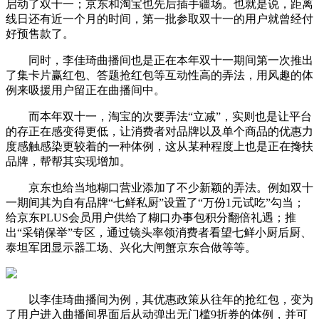
启动了双十一；京东和淘宝也先后插手疆场。也就是说，距离
线日还有近一个月的时间，第一批参取双十一的用户就曾经付
好预售款了。
同时，李佳琦曲播间也是正在本年双十一期间第一次推出
了集卡片赢红包、答题抢红包等互动性高的弄法，用风趣的体
例来吸援用户留正在曲播间中。
而本年双十一，淘宝的次要弄法“立减”，实则也是让平台
的存正在感变得更低，让消费者对品牌以及单个商品的优惠力
度感触感染更较着的一种体例，这从某种程度上也是正在搀扶
品牌，帮帮其实现增加。
京东也给当地糊口营业添加了不少新颖的弄法。例如双十
一期间其为自有品牌“七鲜私厨”设置了“万份1元试吃”勾当；
给京东PLUS会员用户供给了糊口办事包积分翻倍礼遇；推
出“采销保举”专区，通过镜头率领消费者看望七鲜小厨后厨、
泰坦军团显示器工场、兴化大闸蟹京东合做等等。
以李佳琦曲播间为例，其优惠政策从往年的抢红包，变为
了用户进入曲播间界面后从动弹出无门槛9折券的体例，并可