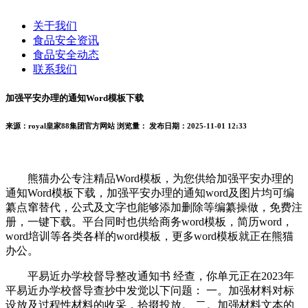
关于我们
食品安全资讯
食品安全动态
联系我们
加强平安办理的通知Word模板下载
来源：royal皇家88集团官方网站
浏览量：
发布日期：2025-11-01 12:33
熊猫办公专注精品Word模板，为您供给加强平安办理的
通知Word模板下载，加强平安办理的通知word及图片均可编
纂点窜替代，公式及文字也能够添加删除等编纂操做，免费注
册，一键下载。平台同时也供给商务word模板，简历word，
word培训等各类各样的word模板，更多word模板就正在熊猫
办公。
平易近办学校督导整改通知书 经查，你单元正在2023年
平易近办学校督导查抄中发觉以下问题： 一。加强材料对标
设放及过程性材料的收采，拾掇投放。 二。加强材料文本的