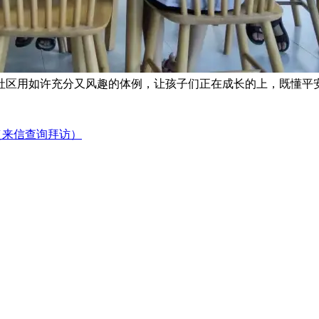
社区用如许充分又风趣的体例，让孩子们正在成长的上，既懂平
用（来信查询拜访）