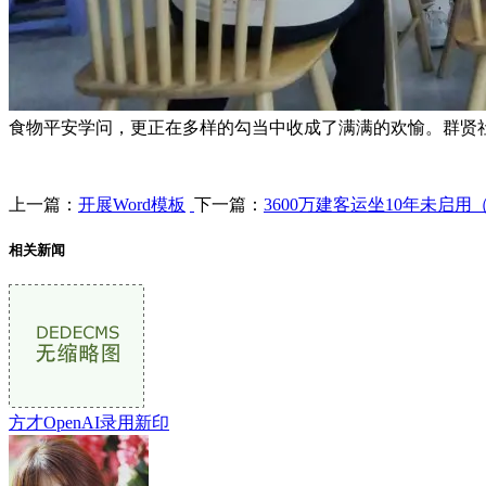
食物平安学问，更正在多样的勾当中收成了满满的欢愉。群贤
上一篇：
开展Word模板
下一篇：
3600万建客运坐10年未启
相关新闻
方才OpenAI录用新印