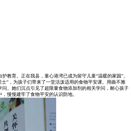
护教育。正在我县，童心港湾已成为留守儿童“温暖的家园”。
小卫士”，为孩子们带来了一堂活泼适用的食物平安课。用曲不雅
学问。她们沉点引见了超限量食物添加剂的相关学问，耐心孩子
中，慢慢建牢了食物平安的认识防地。