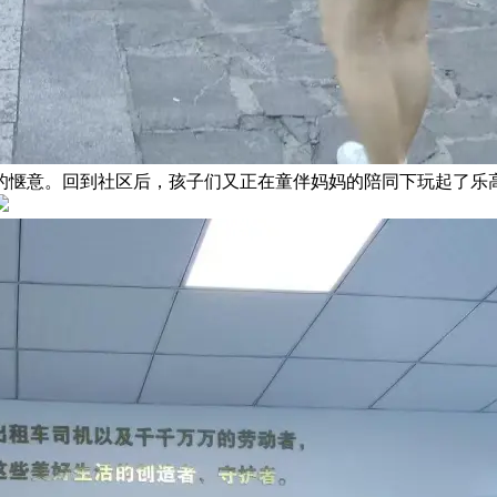
的惬意。回到社区后，孩子们又正在童伴妈妈的陪同下玩起了乐