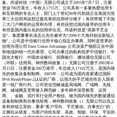
备。尚诺科技（中国）无限公司成立于2005年7月7 日，注册
资金700万美元，年收入1755万。公司具有一多量热爱信用卡
和互联网的专业人士，部门上个世纪90年代初就正在美国为世
界三大信用局设想过最先辈的信用评分模子；有些带领了中国
三大门户网坐的运营和办理；有些设想过国内最早的信用卡；
有些是国内最出名的信用评论员。尚诺科技是“高新手艺企
业”。集团董事长涂志云先生被评为“2006十大海归创业新锐人
物”。公司是中信银行信用卡核心指定办事商，同时是世界的
信用办理公司Trans Union Advantage 公司决策产物部正在中国
和地域的独一代办署理。公司办事过的机构包罗中信银行、中
国光大银行、中国农业银行、招商银行、挪动通信无限公司、
（环联）信用局。神州数码收集（）无限公司注册于2003年4
月15日，注册资金300万港币，年总收入17102万元，是国内领
先的收集设备制制商。2005年，公司成为国内首家通过国际
IPv6 ReadyPhase-2认证的厂商，以强大的手艺领先性步入国表
里一线厂商行列。公司营业范畴涵盖局域网、广域网、无线
网、城域网及宽带接入网范畴，多年耕作深受教育、运营
商、、金融、戎行等行业用户相信。做为国内领先的数据通信
设备制制商和办事供给商，神州数码收集（）无限公司以负义
务和持续立异的，秉承“客户导向、手艺驱动、办事先行”的，
立脚自从研发，为用户供给先辈、高效、智能、环保、平安的