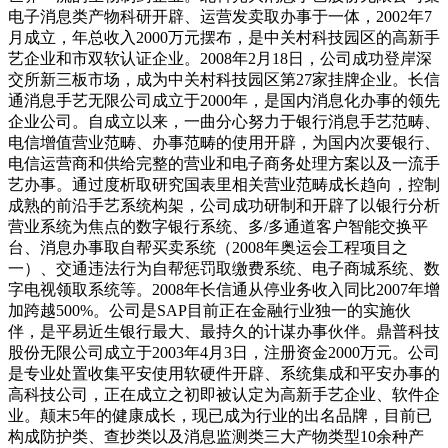
电子消息类产物科研开辟、运营发卖取办事于一体，2002年7
月成立，年总收入2000万元摆布，是中关村科技园区的高新手
艺企业和市双软认证企业。2008年2月18日，公司成功登岸深
交所新三板市场，成为中关村科技园区第27家挂牌企业。长信
通消息手艺无限公司成立于2000年，是国内消息化办事的领先
企业公司。自成立以来，一曲分心努力于银行消息手艺范畴、
电信增值营业范畴、办事范畴的使用开辟，为国内次要银行、
电信运营商和供给完整的营业和电子商务处理方案以及一流手
艺办事。通过度析取研究国表里相关营业范畴成长趋向，控制
成熟的前沿手艺系统构架，公司成功研制和开辟了以银行分析
营业系统为焦点的数字银行系统、多/多通道客户智能交换平
台、消息办事取自帮买卖系统（2008年奥运会工程项目之
一）、交通违法行为自帮惩罚取缴费系统、电子商城系统、数
字电视领取系统等。2008年长信通从停业务收入同比2007年增
加跨越500%。公司是SAP目前正在金融行业独一的实施伙
伴，是平易近生银行最大、最持久的计谋办事伙伴。鼎普科技
股份无限公司成立于2003年4月3日，注册资金2000万元。公司
是专业处置收集平安使用软硬件开辟、系统集成和平安办事的
高科技公司，正在成立之初即被认定为高新手艺企业、软件企
业。颠末5年的健康成长，现已成为行业的出名品牌，目前已
构成防护类、查抄类以及消息监测类三大产物类型10余种产