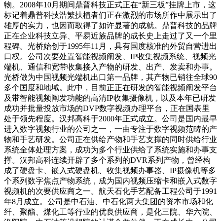
物。2008年10月期间鼎普科技正式正在“新三板”挂牌上市，这
标记着鼎普科技浩繁扶植者们正在激烈的市场所作中展示出了
雄厚的实力，也因而取得了如许显著的成就。鼎普科技的品牌
正在企业科技立异、平易近族品牌的成长史上走过了又一个里
程碑。光桥始创于1995年11月，具有国度核准的外贸自营进出
口权。公司次要处置智能视频阐发、IP收集视频系统、视频光
端机、通信和宽带收集接入产物的研发、出产、发卖和办事。
光桥做为中国视频光端机出口第一品牌，其产物已销往全球90
多个国度和地域。此中，目前正正在研发的智能视频阐发平台
及带智能视频阐发功能的高清IP收集摄像机，以及本年已研发
成功并批量投放市场的DVP数字视频办理平台，正在国表里
处于领先程度。汉邦高科于2000年正式成立。公司是国内最早
进入数字视频行业的公司之一，一曲专注于数字视频范畴的产
物和手艺研发。公司正在供给产物和手艺支撑的同时供给行业
系统全体处理方案，成功为多个行业供给了系统实施和办事支
撑。汉邦高科连续开辟了多个系列的DVR系列产物，曾经构
成了硬盘卡、嵌入式硬盘机、收集视频办事器、IP摄像机等多
个系列数字焦点产物系统，成为国内视频压缩卡和嵌入式数字
视频机的次要供应商之一。航天石化手艺配备工程公司于1991
年8月成立。公司是中石油、中石化两大集团的资本市场和化
纤、聚酯、煤化工等行业的优良供应商，是化三院、华六院、