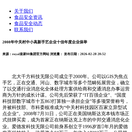
关于我们
食品安全资讯
食品安全动态
联系我们
2008年中关村中小高新手艺企业十佳年度企业保举
来源：royal皇家88集团官方网站
浏览量：
发布日期：2026-02-28 20:52
北大千方科技无限公司成立于2000年。公司以GIS为焦点
手艺，正在交通、河山、数字城市等多个范畴拓展营业，确立
了以交通行业消息化全体处理方案供给商和交通消息办事运营
商为方针的成长计谋。公司先后荣获了“IT百强企业”、“国度
科技部数字城市十五863打算独一承担企业”等多项荣誉称号，
并被科技部、市科委核准成为“中关村科技园区百家立异型试
点企业”。2008年7月31日，公司正在美国纳斯达克本钱市场正
式挂牌买卖，成为首家正在纳斯达克上市的中邦交通消息化企
业。爱德发科技无限公司前身系创立于1996岁首年月的爱德