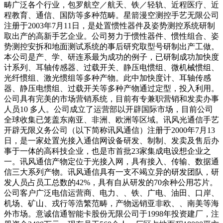
畴广泛各个行业，包罗航空／航天、铁／轻轨、近程医疗、近
程教育、通信、国防等多种范畴。星箭漫空测控手艺无限公司
注册于2003年7月11日，是处置惯性器件及姿势测控系统研制
取出产的高新手艺企业。公司努力于惯性器件、惯性组合、姿
势测控安拆和地面测试系统的事后研究取型号研制出产工做。
本公司是产、学、研连系最为成功的例子，已研制成功加快度
计系列、耳轴传感器、过载开关、静压电惯组、微机械惯组、
光纤惯组、激光惯组等多种产物。此中加快度计、耳轴传感
器、静压电惯组、过载开关等多种产物通过定型，投入利用。
公司具有完美的市场营销系统，目前有专兼职营销和发卖办事
人员10 多人。公司成立了运营部以开辟国际市场，目前公司
全球收集已笼盖东南亚、非洲、欧洲等区域。讯风光通信手艺
开辟无限义务公司（以下简称讯风通信）注册于2000年7月13
日，是一家处置光接入通信网设备研发、制制、发卖及售后办
事于一体的高科技企业，也是市首批23家集成电设想企业之
一。讯风通信产物定位于光接入网，具有接入、传输、数据通
信三大系列产物。讯风通信具有一支不竭立异的研发团队，研
发人员占员工总数的42%，具有自从研发的70余种公用芯片。
公司客户广泛电信运营商、电力、、铁、广电、油田、口岸、
机场、矿山、戎行等浩繁范畴，产物远销亚非欧、、南美等海
外市场。意诚信通智能卡股份无限公司于1998年投资建厂，注