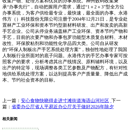
收集产物、处理方案和优良的办事系统。神州数码收集秉
承“办事先行”，自动把握用户需求，通过“1＋2＋3”型全方位
办事系统，为客户供给最专业，最快速，最全面的办事。永港
伟方（）科技股份无限公司注册于2004年12月21日，是专业处
置林产工业环保和资本节约型新材料研发、出产和发卖的高新
手艺企业。公司从停业务涵盖林产工业环保、资本节约产物和
手艺，目前的次要产物和办事包罗功能型木质复合材料、木材
改性、环保胶粘剂和功能性化学品四大类。公司自从研发
的“环保人制板出产手艺系统处理方案”，独创性地处理了我国
人制板行业所面对的底子问题。永港伟方的手艺办事专家可按
照客户的要求，分析考虑其出产线情况、原料辅料环境，以及
出产的特定等，现场调整各类工艺参数及产物配方，有针对性
地供给系统处理方案，以达到提高客户产质量量、降低出产成
本、节约社会资本的目标。
上一篇：
安心食物快晓得走进寸滩街道海语山河社区
下一
篇：
省委办公厅省人平易近办公厅关于做好2026年除夕
相关新闻