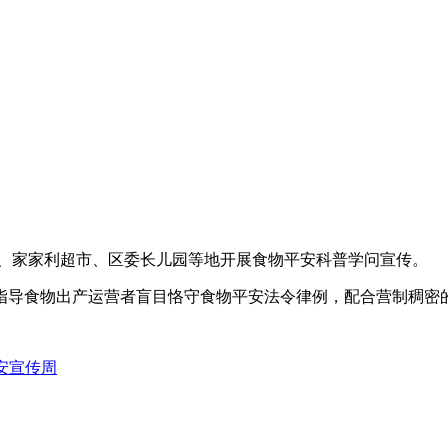
、家家利超市、区委长儿园等地开展食物平安科普学问宣传。
导食物出产运营者盲目恪守食物平安法令律例，配合营制稠密
平安宣传周