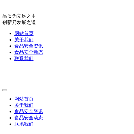
品质为立足之本
创新乃发展之道
网站首页
关于我们
食品安全资讯
食品安全动态
联系我们
网站首页
关于我们
食品安全资讯
食品安全动态
联系我们