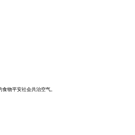
的食物平安社会共治空气。